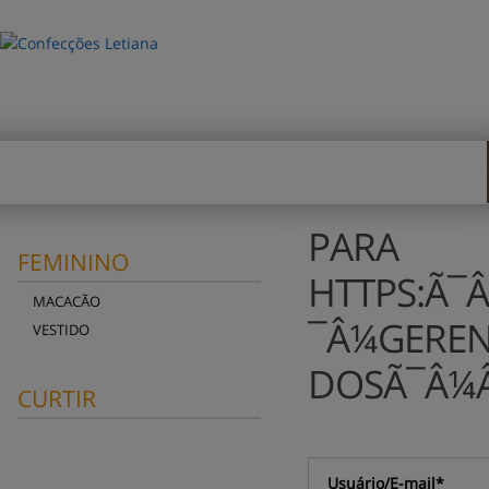
HOME
EMPRESA
REPRESE
PARA 
FEMININO
HTTPS:
Ã¯
MACACÃO
¯Â¼GERE
VESTIDO
DOSÃ¯Â¼Â
CURTIR
Usuário/E-mail*