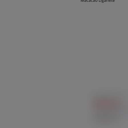
Macacão Liganete
Macacão de Viscose
R$
92,60
à vista
Feminino / Macacã
SAIBA MAIS +