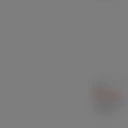
Vestido de Visco co
Renda
R$
65,30
à vista
Feminino / Macacã
SAIBA MAIS +