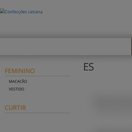
HOME
EMPRESA
REPRESE
ES
FEMININO
MACACÃO
VESTIDO
Contamos com locais 
CURTIR
Clique no mapa ou e